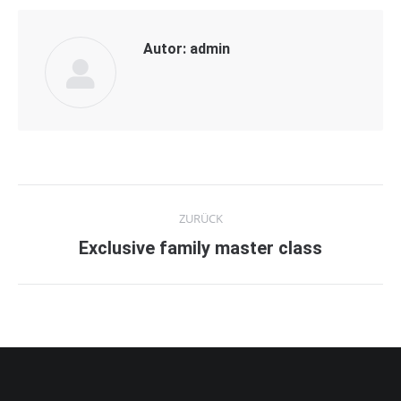
Autor:
admin
Kommentarnavigation
ZURÜCK
Vorheriger
Exclusive family master class
Beitrag: