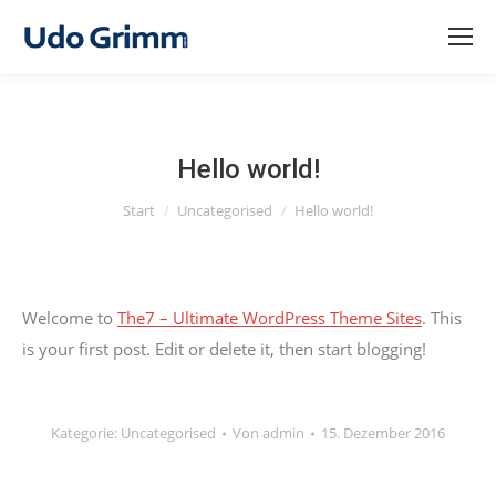
Hello world!
Sie befinden sich hier:
Start
Uncategorised
Hello world!
Welcome to
The7 – Ultimate WordPress Theme Sites
. This
is your first post. Edit or delete it, then start blogging!
Kategorie:
Uncategorised
Von
admin
15. Dezember 2016