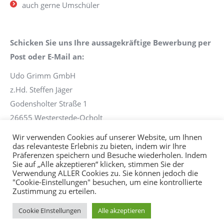
auch gerne Umschüler
Schicken Sie uns Ihre aussagekräftige Bewerbung per
Post oder E-Mail an:
Udo Grimm GmbH
z.Hd. Steffen Jäger
Godensholter Straße 1
26655 Westerstede-Ocholt
steffen.jaeger@grimm-ocholt.de
Wir verwenden Cookies auf unserer Website, um Ihnen
das relevanteste Erlebnis zu bieten, indem wir Ihre
Präferenzen speichern und Besuche wiederholen. Indem
Sie auf „Alle akzeptieren“ klicken, stimmen Sie der
Verwendung ALLER Cookies zu. Sie können jedoch die
"Cookie-Einstellungen" besuchen, um eine kontrollierte
© Udo Grimm GmbH
Zustimmung zu erteilen.
Previously used menu 6
AGB
Impressum
Datenschutz
+49 (0) 4409-337
Cookie EInstellungen
Alle akzeptieren
info@grimm-ocholt.de